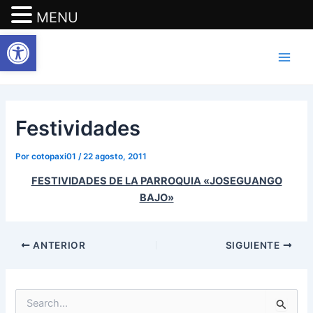
MENU
Abrir barra de herramientas
Ir
Navegación
Main
al
de
Men
contenido
entradas
Festividades
Por
cotopaxi01
/
22 agosto, 2011
FESTIVIDADES DE LA PARROQUIA «JOSEGUANGO
BAJO»
ANTERIOR
SIGUIENTE
B