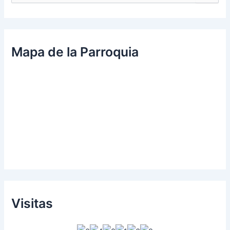
u
s
c
a
r
Mapa de la Parroquia
p
o
r
:
Visitas