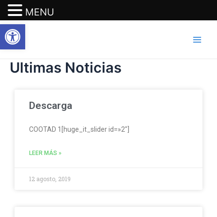
MENU
Abrir barra de herramientas
Ir
Main
al
Men
contenido
Ultimas Noticias
Descarga
COOTAD 1[huge_it_slider id=»2″]
LEER MÁS »
12 agosto, 2019