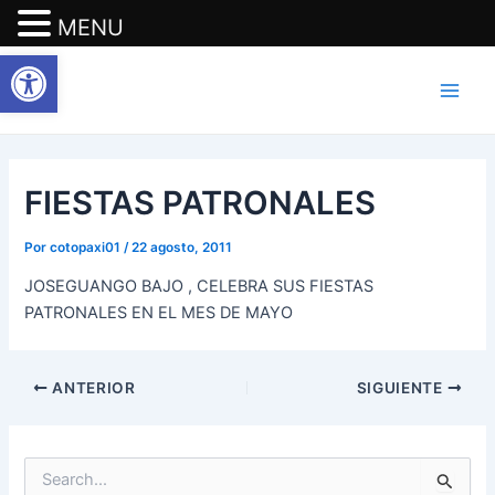
MENU
Abrir barra de herramientas
Ir
Navegación
Main
al
de
Men
contenido
entradas
FIESTAS PATRONALES
Por
cotopaxi01
/
22 agosto, 2011
JOSEGUANGO BAJO , CELEBRA SUS FIESTAS
PATRONALES EN EL MES DE MAYO
ANTERIOR
SIGUIENTE
B