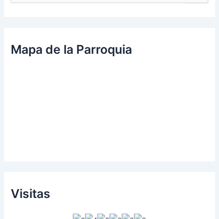
u
s
c
a
r
Mapa de la Parroquia
p
o
r
:
Visitas