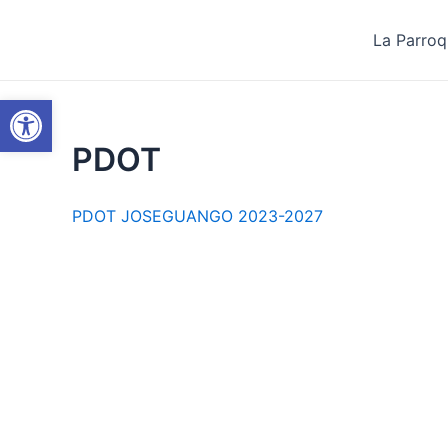
Ir
al
La Parroq
contenido
Abrir barra de herramientas
PDOT
PDOT JOSEGUANGO 2023-2027